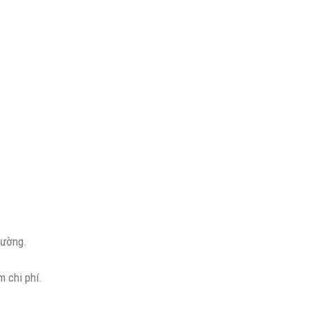
rường.
m chi phí.