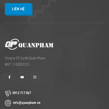
LIÊN HỆ
Công ty CP Cơ khí Quân Phạm
MST: 1102051213
0913 717 067
info@quanpham.vn